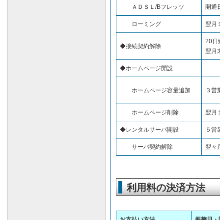
ＡＤＳＬ/Bフレッツ
開通
ローミング
翌月
20日
◆接続契約解除
翌月
◆ホームページ開設
ホームページ容量追加
３営
ホームページ削除
翌月
◆レンタルサーバ開設
５営
サーバ契約解除
翌々
利用料の決済方法
お支払い方法
振替日・