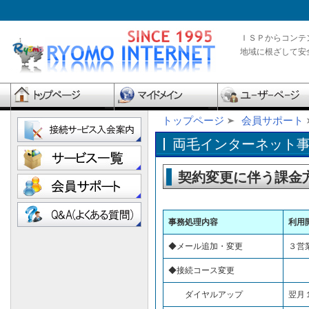
ＩＳＰからコンテ
地域に根ざして安
トップページ
会員サポート
両毛インターネット
契約変更に伴う課金
事務処理内容
利用
◆メール追加・変更
３営
◆接続コース変更
ダイヤルアップ
翌月