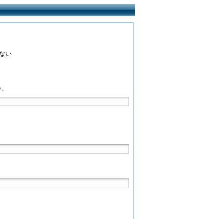
ない
い。